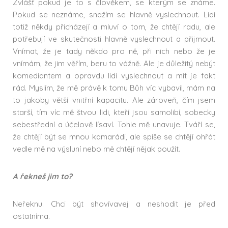
Zvlášť pokud je to s člověkem, se kterým se známe.
Pokud se neznáme, snažím se hlavně vyslechnout. Lidi
totiž někdy přicházejí a mluví o tom, že chtějí radu, ale
potřebují ve skutečnosti hlavně vyslechnout a přijmout.
Vnímat, že je tady někdo pro ně, při nich nebo že je
vnímám, že jim věřím, beru to vážně. Ale je důležitý nebýt
komediantem a opravdu lidi vyslechnout a mít je fakt
rád. Myslím, že mě právě k tomu Bůh víc vybavil, mám na
to jakoby větší vnitřní kapacitu. Ale zároveň, čím jsem
starší, tím víc mě štvou lidi, kteří jsou samolibí, sobecky
sebestřední a účelově lísaví. Tohle mě unavuje. Tváří se,
že chtějí být se mnou kamarádi, ale spíše se chtějí ohřát
vedle mě na výsluní nebo mě chtějí nějak použít.
A řekneš jim to?
Neřeknu. Chci být shovívavej a neshodit je před
ostatníma.