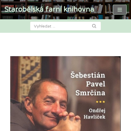
Starobělská farní knihovna
Přeskočit
na
obsah