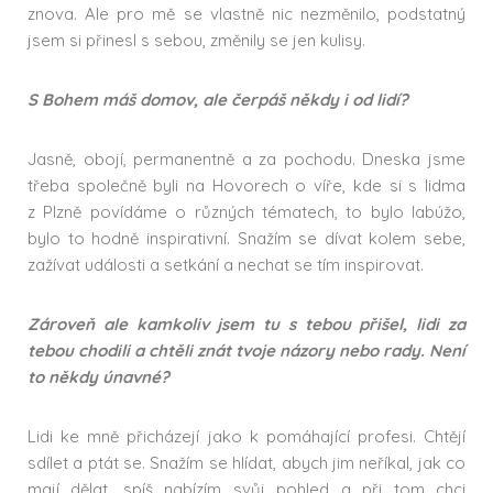
znova. Ale pro mě se vlastně nic nezměnilo, podstatný
jsem si přinesl s sebou, změnily se jen kulisy.
S Bohem máš domov, ale čerpáš někdy i od lidí?
Jasně, obojí, permanentně a za pochodu. Dneska jsme
třeba společně byli na Hovorech o víře, kde si s lidma
z Plzně povídáme o různých tématech, to bylo labúžo,
bylo to hodně inspirativní. Snažím se dívat kolem sebe,
zažívat události a setkání a nechat se tím inspirovat.
Zároveň ale kamkoliv jsem tu s tebou přišel, lidi za
tebou chodili a chtěli znát tvoje názory nebo rady. Není
to někdy únavné?
Lidi ke mně přicházejí jako k pomáhající profesi. Chtějí
sdílet a ptát se. Snažím se hlídat, abych jim neříkal, jak co
mají dělat, spíš nabízím svůj pohled a při tom chci