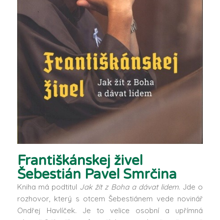
Františkánskej živel
Šebestián Pavel Smrčina
Kniha má podtitul
Jak žít z Boha a dávat lidem
. Jde o
rozhovor, který s otcem Šebestiánem vede novinář
Ondřej Havlíček. Je to velice osobní a upřímná