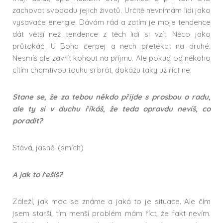
zachovat svobodu jejich životů. Určitě nevnímám lidi jako
vysavače energie. Dávám rád a zatím je moje tendence
dát větší než tendence z těch lidí si vzít. Něco jako
průtokáč. U Boha čerpej a nech přetékat na druhé.
Nesmíš ale zavřít kohout na příjmu. Ale pokud od někoho
cítím chamtivou touhu si brát, dokážu taky už říct ne.
Stane se, že za tebou někdo přijde s prosbou o radu,
ale ty si v duchu říkáš, že teda opravdu nevíš, co
poradit?
Stává, jasně. (smích)
A jak to řešíš?
Záleží, jak moc se známe a jaká to je situace. Ale čím
jsem starší, tím menší problém mám říct, že fakt nevím.