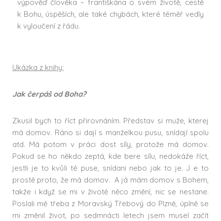
výpověď člověka – františkána o svém životě, cestě
k Bohu, úspěších, ale také chybách, které téměř vedly
k vyloučení z řádu.
Ukázka z knihy:
Jak čerpáš od Boha?
Zkusil bych to říct přirovnáním. Představ si muže, kterej
má domov. Ráno si dají s manželkou pusu, snídají spolu
atd. Má potom v práci dost síly, protože má domov.
Pokud se ho někdo zeptá, kde bere sílu, nedokáže říct,
jestli je to kvůli té puse, snídani nebo jak to je. J e to
prostě proto, že má domov. A já mám domov s Bohem,
takže i když se mi v životě něco změní, nic se nestane.
Poslali mě třeba z Moravský Třebový do Plzně, úplně se
mi změnil život, po sedmnácti letech jsem musel začít