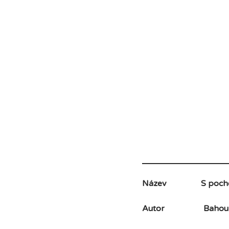
Název
S poch
Autor
Bahou