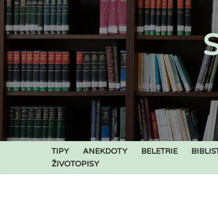
Přeskočit
S
na
obsah
TIPY
ANEKDOTY
BELETRIE
BIBLIS
ŽIVOTOPISY