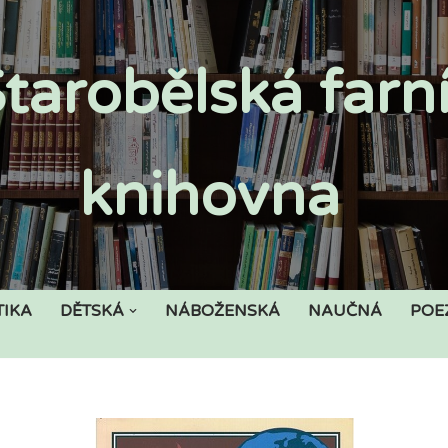
tarobělská farn
knihovna
TIKA
DĚTSKÁ
NÁBOŽENSKÁ
NAUČNÁ
POE