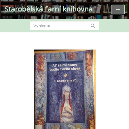
Starobělská farní knihovna
Přeskočit
na
obsah