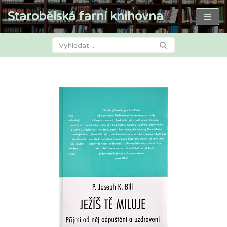
Starobělská farní knihovna
Přeskočit
na
obsah