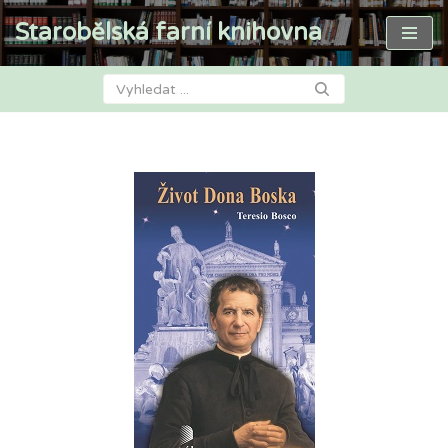
Starobělská farní knihovna
Přeskočit
na
obsah