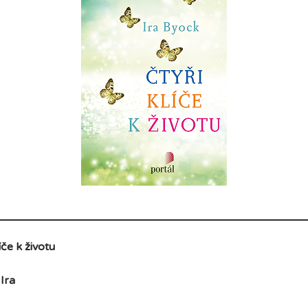
íče k životu
Ira