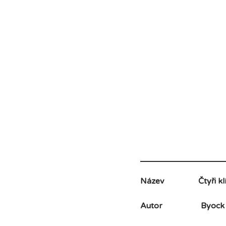
Název
Čtyři kl
Autor
Byock 