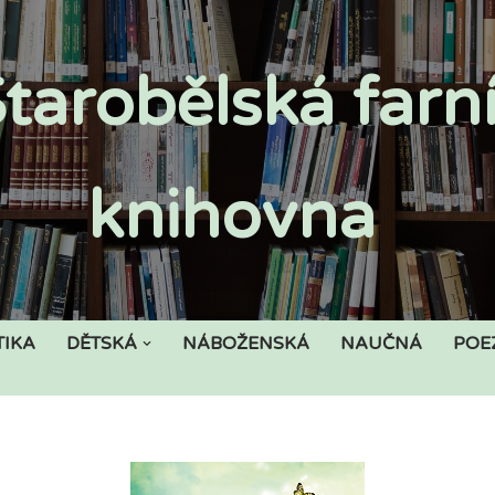
tarobělská farn
knihovna
TIKA
DĚTSKÁ
NÁBOŽENSKÁ
NAUČNÁ
POE