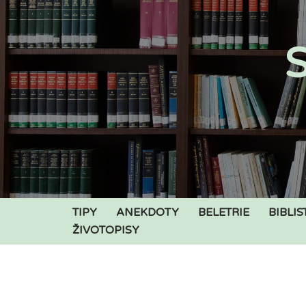
Přeskočit
S
na
obsah
TIPY
ANEKDOTY
BELETRIE
BIBLIS
ŽIVOTOPISY