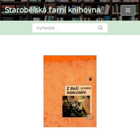
Starobělská farní knihovna
Přeskočit
na
obsah