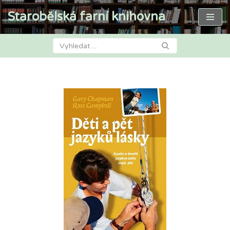
Starobělská farní knihovna
Přeskočit
na
obsah