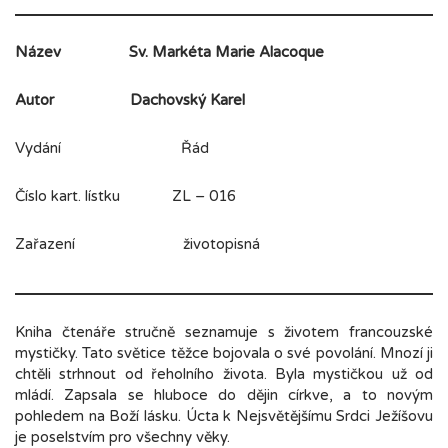
Název
Sv. Markéta Marie Alacoque
Autor
Dachovský Karel
Vydání Řád
Číslo kart. lístku ZL – 016
Zařazení životopisná
Kniha čtenáře stručně seznamuje s životem francouzské
mystičky. Tato světice těžce bojovala o své povolání. Mnozí ji
chtěli strhnout od řeholního života. Byla mystičkou už od
mládí. Zapsala se hluboce do dějin církve, a to novým
pohledem na Boží lásku. Úcta k Nejsvětějšímu Srdci Ježíšovu
je poselstvím pro všechny věky.