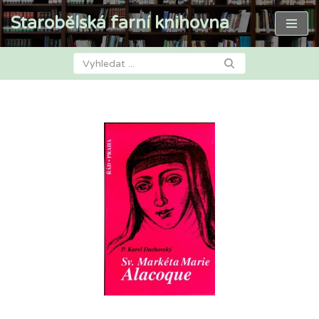
Starobělská farní knihovna
Přeskočit
na
obsah