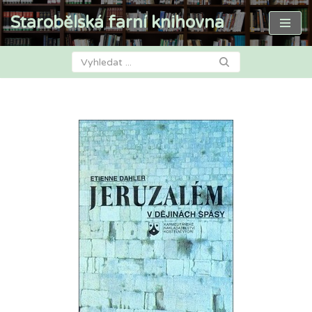
Starobělská farní knihovna
Přeskočit
na
obsah