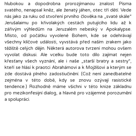
hlubokou a dopodrobna prorozjímanou znalost Písma
svatého, nenapsal kněz, ale ženatý jáhen, otec tří dětí. Vede
nás jako za ruku od stvoření prvního člověka na „svaté skále“
Jerušalaimu po křivolakých cestách putujícího lidu až k
zářivým výhledům na Jeruzalém nebeský v Apokalypse.
Místo, od počátku vyvolené Bohem, kde se odehrávají
všechny klíčové události, vyvstává před naším zrakem jako
těžiště celých dějin. Některá autorova tvrzení mohou ovšem
vyvolat diskusi. Ale vcelku bude toto dílo zajímat nejen
křesťany všech vyznání, ale i naše „starší bratry a sestry“,
kteří se hlásí k praotci Abrahámovi a k Mojžíšovi a kterým se
zde dostává plného zadostiučinění. (Což není zanedbatelné
zejména v této době, kdy se znovu ozývají rasistické
tendence.) Rozhodně máme všichni v této knize základnu
pro mezikonfesijní dialog, a hlavně pro vzájemné porozumění
a spolupráci.