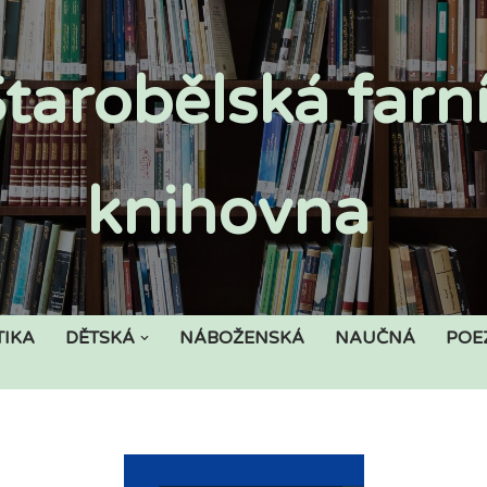
tarobělská farn
knihovna
TIKA
DĚTSKÁ
NÁBOŽENSKÁ
NAUČNÁ
POE