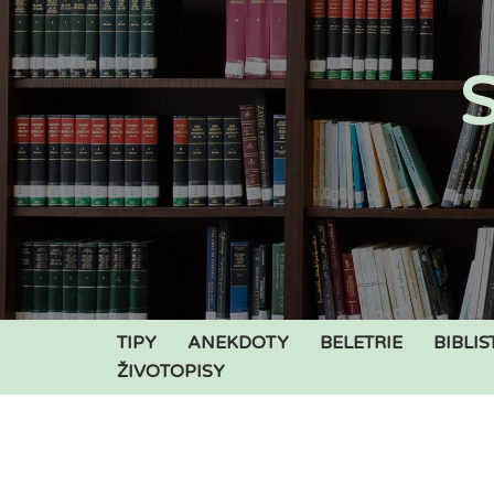
Přeskočit
S
na
obsah
TIPY
ANEKDOTY
BELETRIE
BIBLIS
ŽIVOTOPISY