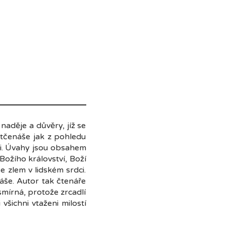
aděje a důvěry, jíž se
Otčenáše jak z pohledu
ti. Úvahy jsou obsahem
 Božího království, Boží
e zlem v lidském srdci.
náše. Autor tak čtenáře
smírná, protože zrcadlí
všichni vtaženi milostí