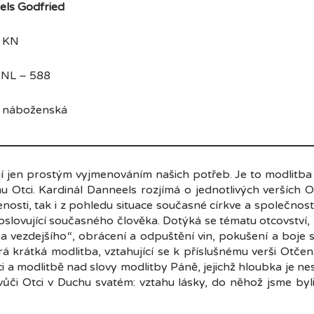
ls Godfried
KN
NL – 588
oženská
 jen prostým vyjmenováním našich potřeb. Je to modlitba n
u Otci. Kardinál Danneels rozjímá o jednotlivých verších 
nosti, tak i z pohledu situace současné církve a společnos
, oslovující současného člověka. Dotýká se tématu otcovství,
a vezdejšího“, obrácení a odpuštění vin, pokušení a boje s
á krátká modlitba, vztahující se k příslušnému verši Otče
aci a modlitbě nad slovy modlitby Páně, jejichž hloubka je ne
či Otci v Duchu svatém: vztahu lásky, do něhož jsme byli 