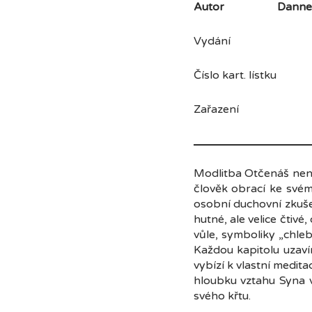
Autor
Dannee
Vydání 
Číslo kart. lístku 
Zařazení náb
Modlitba Otčenáš není
člověk obrací ke svém
osobní duchovní zkuše
hutné, ale velice čtivé
vůle, symboliky „chleb
Každou kapitolu uzavír
vybízí k vlastní medit
hloubku vztahu Syna vů
svého křtu.