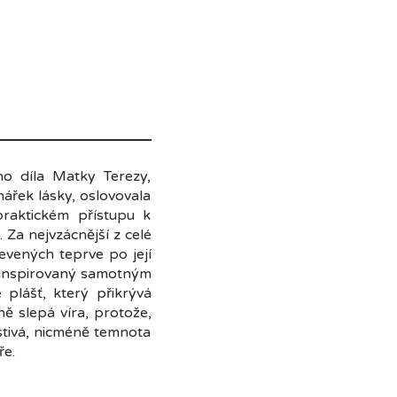
ho díla Matky Terezy,
nářek lásky, oslovovala
raktickém přístupu k
Za nejvzácnější z celé
vených teprve po její
í, inspirovaný samotným
plášť, který přikrývá
ě slepá víra, protože,
stivá, nicméně temnota
ře.