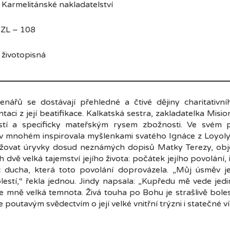
ánské nakladatelství
ZL – 108
topisná
nářů se dostávají přehledné a čtivé dějiny charitativní
i z její beatifikace. Kalkatská sestra, zakladatelka Misio
í a specificky mateřským rysem zbožnosti. Ve svém p
v mnohém inspirovala myšlenkami svatého Ignáce z Loyoly. 
ažovat úryvky dosud neznámých dopisů Matky Terezy, obje
ich dvě velká tajemství jejího života: počátek jejího povolán
 ducha, která toto povolání doprovázela. „Můj úsměv je 
estí,“ řekla jednou. Jindy napsala: „Kupředu mě vede jedin
e mně velká temnota. Živá touha po Bohu je strašlivě bole
e poutavým svědectvím o její velké vnitřní trýzni i statečné ví