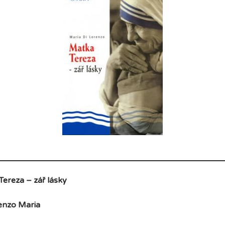
ereza – zář lásky
enzo Maria