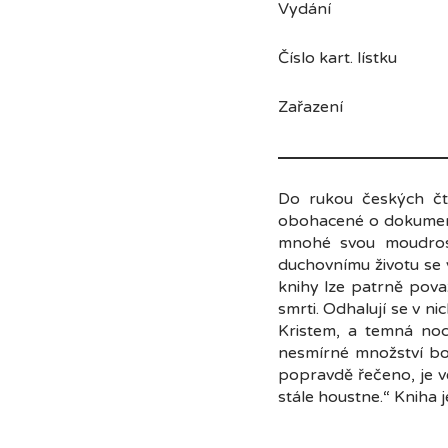
Vydání Karmelit
Číslo kart. lístku 
Zařazení živo
Do rukou českých čte
obohacené o dokumentac
mnohé svou moudrost
duchovnímu životu se 
knihy lze patrně pov
smrti. Odhalují se v n
Kristem, a temná noc
nesmírné množství bol
popravdě řečeno, je v
stále houstne.“ Kniha j