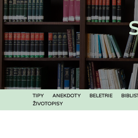
Přeskočit
S
na
obsah
TIPY
ANEKDOTY
BELETRIE
BIBLIS
ŽIVOTOPISY