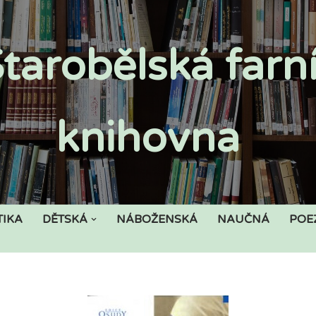
tarobělská farn
knihovna
TIKA
DĚTSKÁ
NÁBOŽENSKÁ
NAUČNÁ
POE