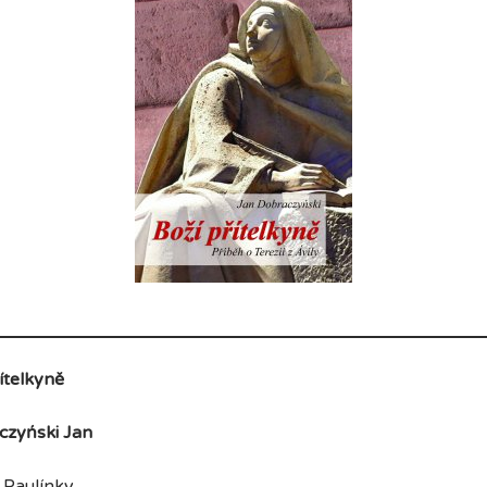
ítelkyně
czyński Jan
línky