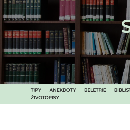
Přeskočit
S
na
obsah
TIPY
ANEKDOTY
BELETRIE
BIBLIS
ŽIVOTOPISY