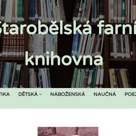
tarobělská farn
knihovna
TIKA
DĚTSKÁ
NÁBOŽENSKÁ
NAUČNÁ
POE