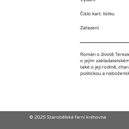
Číslo kart. lístku
Zařazení bel
Román o životě Terezie
o jejím zakladatelské
také o její rodině, char
politickou a nábožensko
© 2025 Starobělská farní knihovna