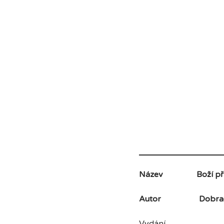
Název
Boží př
Autor
Dobra
Vydání Pau