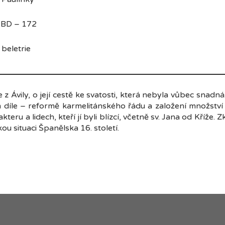
 BD – 172
etrie
 z Ávily, o její cestě ke svatosti, která nebyla vůbec snadná
m díle – reformě karmelitánského řádu a založení množství 
akteru a lidech, kteří jí byli blízcí, včetně sv. Jana od Kříže. 
u situaci Španělska 16. století.