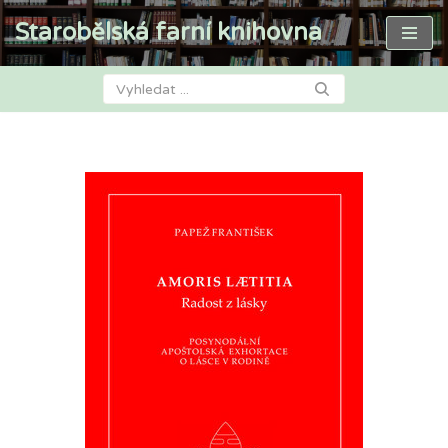
Starobělská farní knihovna
Přeskočit
na
obsah