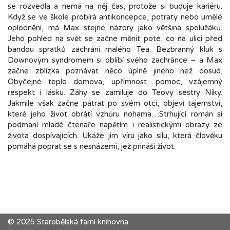
se rozvedla a nemá na něj čas, protože si buduje kariéru.
Když se ve škole probírá antikoncepce, potraty nebo umělé
oplodnění, má Max stejné názory jako většina spolužáků.
Jeho pohled na svět se začne měnit poté, co na ulici před
bandou spratků zachrání malého Tea. Bezbranný kluk s
Downovým syndromem si oblíbí svého zachránce – a Max
začne zblízka poznávat něco úplně jiného než dosud.
Obyčejné teplo domova, upřímnost, pomoc, vzájemný
respekt i lásku. Záhy se zamiluje do Teovy sestry Niky.
Jakmile však začne pátrat po svém otci, objeví tajemství,
které jeho život obrátí vzhůru nohama…Strhující román si
podmaní mladé čtenáře napětím i realistickými obrazy ze
života dospívajících. Ukáže jim víru jako sílu, která člověku
pomáhá poprat se s nesnázemi, jež prináší život.
© 2025 Starobělská farní knihovna