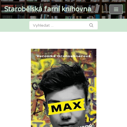
Starobělská farní knihovna
Přeskočit
na
obsah