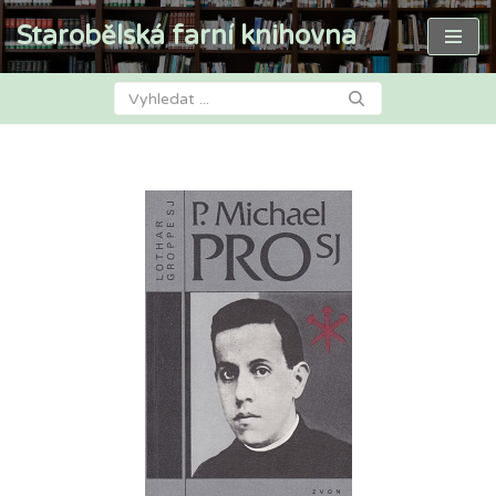
Starobělská farní knihovna
Přeskočit
na
obsah