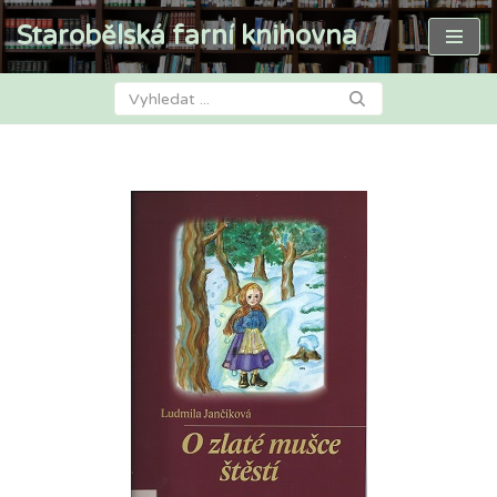
Starobělská farní knihovna
Přeskočit
na
obsah