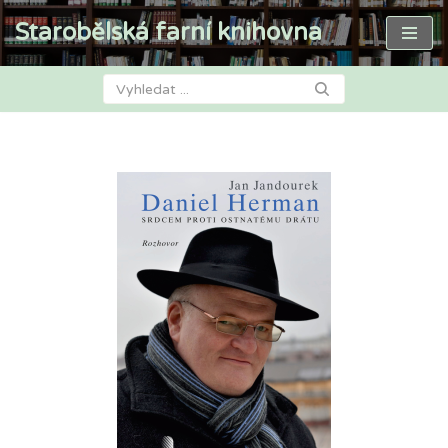
Starobělská farní knihovna
Přeskočit
na
obsah