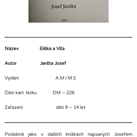
Název
Eliška a Víťa
Autor
Janšta Josef
Vydání A.M.I.M.S.
Číslo kart. lístku DM – 226
Zařazení děti 9 – 14 let
Podobně jako v dalších knížkách napsaných Josefem