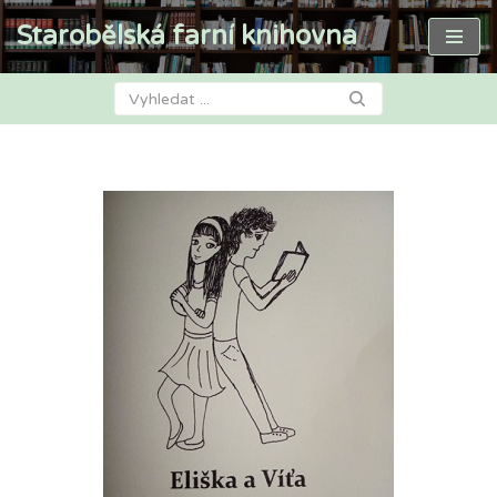
Starobělská farní knihovna
Přeskočit
na
obsah