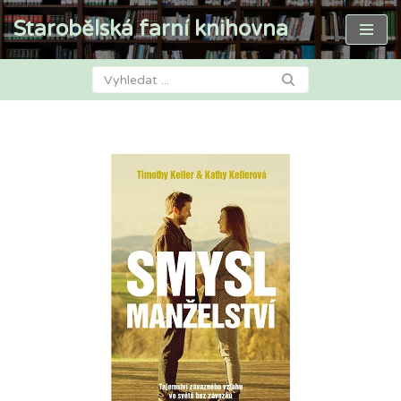
Starobělská farní knihovna
Přeskočit
na
obsah