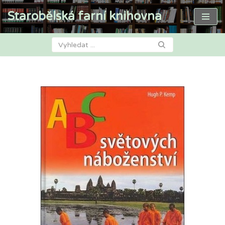
Starobělská farní knihovna
Přeskočit
na
obsah