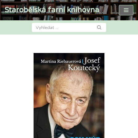
Starobělská farní knihovna
Přeskočit
na
obsah