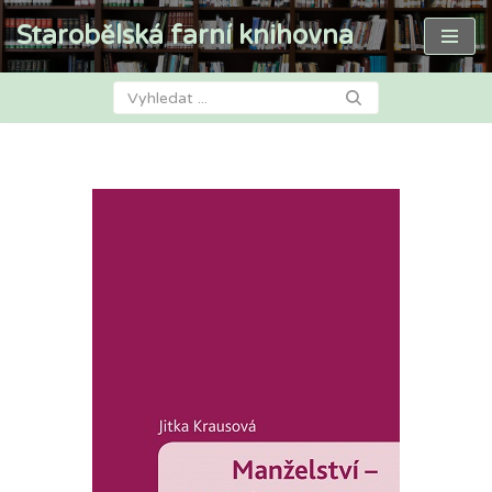
Starobělská farní knihovna
Přeskočit
na
obsah