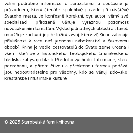
velmi podrobné informace o Jeruzalému, a současně je
průvodcem, který čtenáře spolehlivě povede při návštěvě
Svatého města. Je konfesně korektní, byť autor, věrný své
specializaci, přirozeně věnuje výraznou pozornost
novozákonním tématům. Výklad jednotlivých oblastí a staveb
umožňuje zachytit jejich složitý vývoj, který většinou zahrnuje
příslušnost k více než jednomu náboženství a časovému
období. Kniha je vedle cestovatelů do Svaté země určena i
všem, kteří se z historického, teologického či uměleckého
hlediska zabývají oblastí Předního východu. Informace, které
podrobnou, a přitom čtivou a přehlednou formou podává,
jsou nepostradatelné pro všechny, kdo se věnují židovské,
křesťanské i muslimské kultuře.
© 2025 Starobělská farní knihovna
© 2025 Starobělská farní knihovna