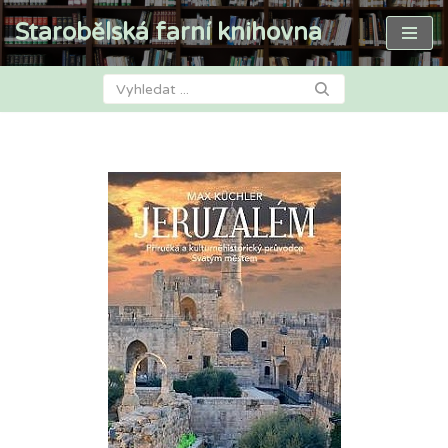
Starobělská farní knihovna
Přeskočit
na
obsah