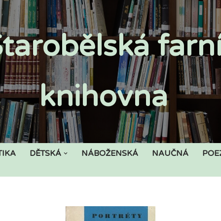
tarobělská farn
knihovna
TIKA
DĚTSKÁ
NÁBOŽENSKÁ
NAUČNÁ
POE