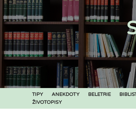
Přeskočit
S
na
obsah
TIPY
ANEKDOTY
BELETRIE
BIBLIS
ŽIVOTOPISY