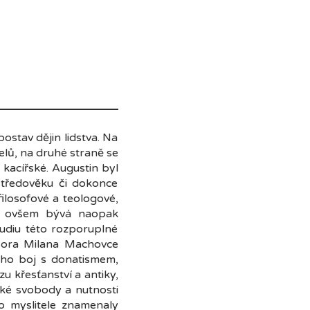
ostav dějin lidstva. Na
telů, na druhé straně se
 kacířské. Augustin byl
středověku či dokonce
filosofové a teologové,
eň ovšem bývá naopak
udiu této rozporuplné
ofesora Milana Machovce
eho boj s donatismem,
 křesťanství a antiky,
dské svobody a nutnosti
o myslitele znamenaly