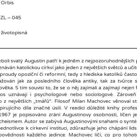
bis
ZL – 045
topisná
boli svatý Augustin patří k jedněm z nejpozoruhod­nějších p
znáván katolickou církví jako jeden z největších světců a uči
 proudy opoziční či reformní, tedy z hlediska katolíků často
važován jak za posledního člověka antiky, tak za tvůrce 
ěka. S tím souvisí to, že se o něj zajímali a zajímají nejen 
ínos uznávají i psychologové nebo sociologové. Zárov
 z největších „tmářů“. Filosof Milan Machovec věnoval st
pirujícího díla značné úsilí. V reedici důležité knihy pr
967 je popisováno zrání Augustinovy osobnosti, líčen j
heismem. Autor se zabývá Augustinovými snahami o syntézu
ednotlivce k církevní instituci, zdůrazňuje jeho chápání li
dpovědnosti každého jedince. Machovec líčí, co pro tohot