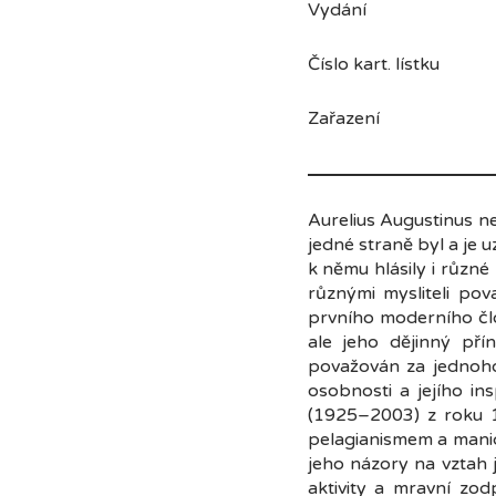
Vydání Or
Číslo kart. lístku 
Zařazení živo
Aurelius Augustinus ne
jedné straně byl a je u
k němu hlásily i různé
různými mysliteli po
prvního moderního člov
ale jeho dějinný př
považován za jednoho
osobnosti a jejího ins
(1925–2003) z roku 1
pelagianismem a manic
jeho názory na vztah j
aktivity a mravní zo