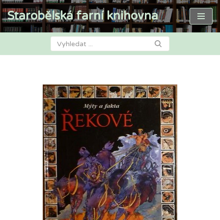
Starobělská farní knihovna
Přeskočit
na
obsah