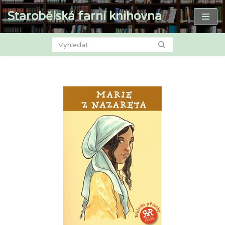
Starobělská farní knihovna
Přeskočit
na
obsah