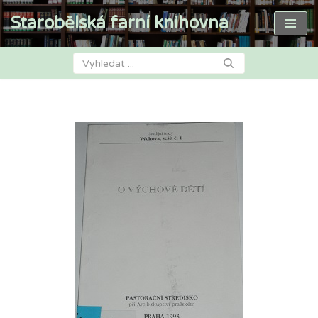
Starobělská farní knihovna
Přeskočit
na
obsah