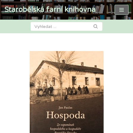
Starobělská farní knihovna
Přeskočit
na
obsah