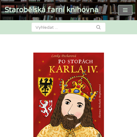
Starobělská farní knihovna
Přeskočit
na
obsah