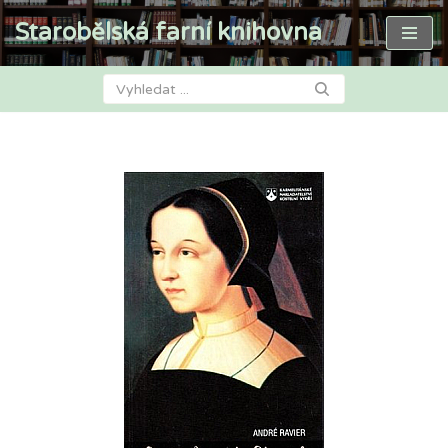
Starobělská farní knihovna
Přeskočit
na
obsah