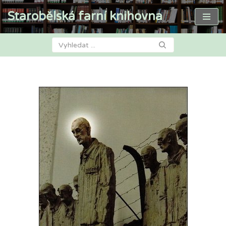
Starobělská farní knihovna
Přeskočit
na
obsah