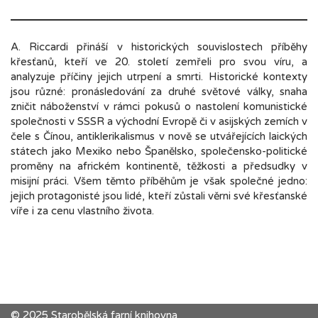
A. Riccardi přináší v historických souvislostech příběhy
křesťanů, kteří ve 20. století zemřeli pro svou víru, a
analyzuje příčiny jejich utrpení a smrti. Historické kontexty
jsou různé: pronásledování za druhé světové války, snaha
zničit náboženství v rámci pokusů o nastolení komunistické
společnosti v SSSR a východní Evropě či v asijských zemích v
čele s Čínou, antiklerikalismus v nově se utvářejících laických
státech jako Mexiko nebo Španělsko, společensko-politické
proměny na africkém kontinentě, těžkosti a předsudky v
misijní práci. Všem těmto příběhům je však společné jedno:
jejich protagonisté jsou lidé, kteří zůstali věrni své křesťanské
víře i za cenu vlastního života.
© 2025 Starobělská farní knihovna