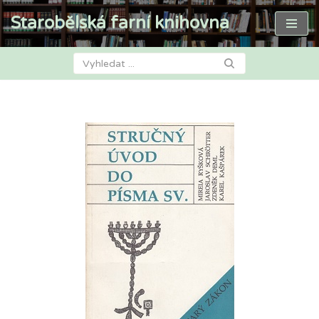
Starobělská farní knihovna
Přeskočit
na
obsah