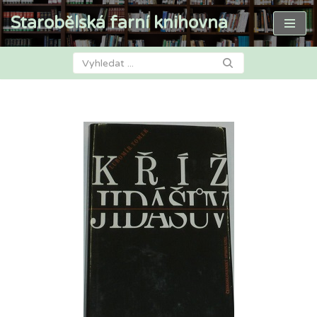
Starobělská farní knihovna
Přeskočit
na
obsah