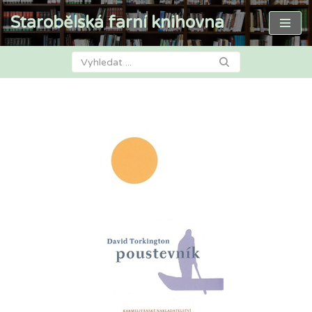
Starobělská farní knihovna
Přeskočit
na
obsah