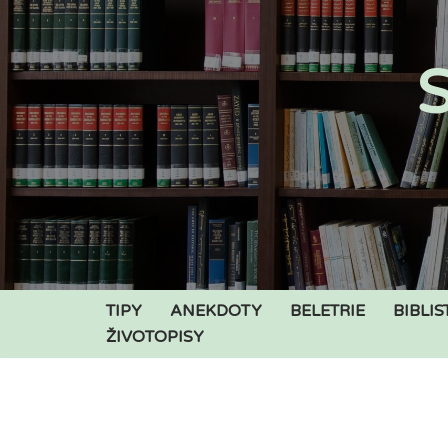
Přeskočit
S
na
obsah
TIPY
ANEKDOTY
BELETRIE
BIBLIS
ŽIVOTOPISY