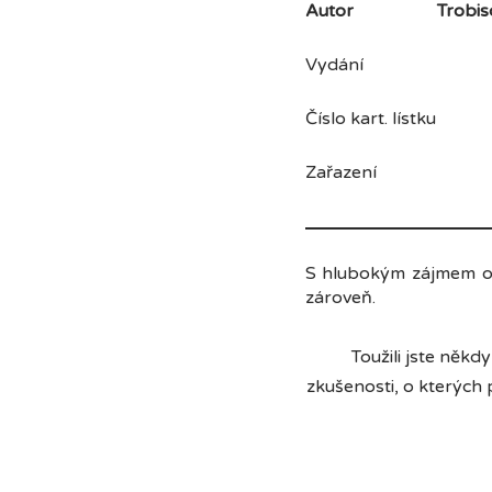
Autor
Trobis
Vydání Na
Číslo kart. lístku
Zařazení nau
S hlubokým zájmem odp
zároveň.
Toužili jste někd
zkušenosti, o kterých 