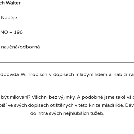
ch Walter
děje
 NO – 196
čná/odborná
ovídá W. Trobisch v dopisech mladým lidem a nabízí rady
y být milováni? Všichni bez výjimky. A podobně jsme také všic
píší ve svých dopisech otištěných v této knize mladí lidé. Dá
do nitra svých nejhlubších tužeb.