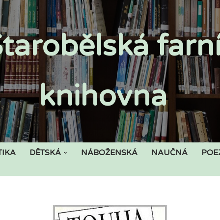
tarobělská farn
knihovna
TIKA
DĚTSKÁ
NÁBOŽENSKÁ
NAUČNÁ
POE