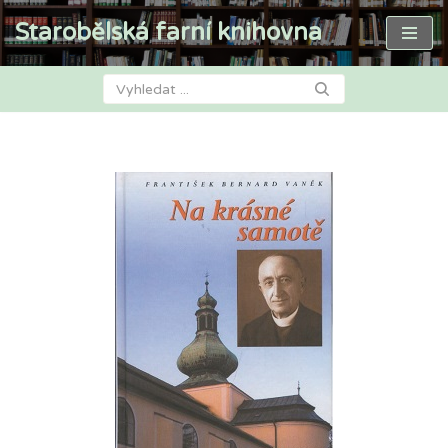
Starobělská farní knihovna
Přeskočit
na
obsah