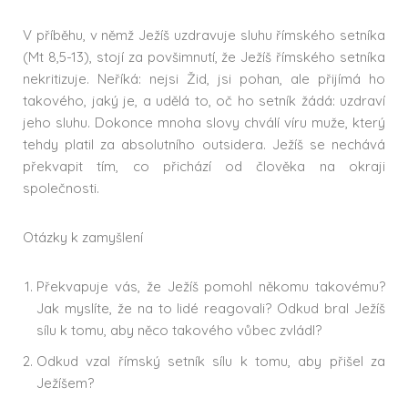
V příběhu, v němž Ježíš uzdravuje sluhu římského setníka
(Mt 8,5-13), stojí za povšimnutí, že Ježíš římského setníka
nekritizuje. Neříká: nejsi Žid, jsi pohan, ale přijímá ho
takového, jaký je, a udělá to, oč ho setník žádá: uzdraví
jeho sluhu. Dokonce mnoha slovy chválí víru muže, který
tehdy platil za absolutního outsidera. Ježíš se nechává
překvapit tím, co přichází od člověka na okraji
společnosti.
Otázky k zamyšlení
Překvapuje vás, že Ježíš pomohl někomu takovému?
Jak myslíte, že na to lidé reagovali? Odkud bral Ježíš
sílu k tomu, aby něco takového vůbec zvládl?
Odkud vzal římský setník sílu k tomu, aby přišel za
Ježíšem?