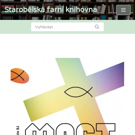
Starobělská farní knihovna
Přeskočit
na
obsah