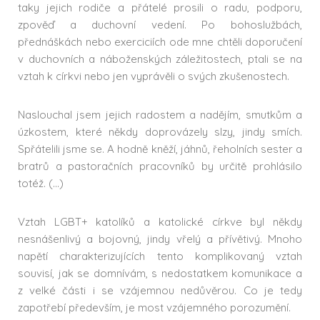
taky jejich rodiče a přátelé prosili o radu, podporu,
zpověď a duchovní vedení. Po bohoslužbách,
přednáškách nebo exerciciích ode mne chtěli doporučení
v duchovních a náboženských záležitostech, ptali se na
vztah k církvi nebo jen vyprávěli o svých zkušenostech.
Naslouchal jsem jejich radostem a nadějím, smutkům a
úzkostem, které někdy doprovázely slzy, jindy smích.
Spřátelili jsme se. A hodně kněží, jáhnů, řeholních sester a
bratrů a pastoračních pracovníků by určitě prohlásilo
totéž. (…)
Vztah LGBT+ katolíků a katolické církve byl někdy
nesnášenlivý a bojovný, jindy vřelý a přívětivý. Mnoho
napětí charakterizujících tento komplikovaný vztah
souvisí, jak se domnívám, s nedostatkem komunikace a
z velké části i se vzájemnou nedůvěrou. Co je tedy
zapotřebí především, je most vzájemného porozumění.