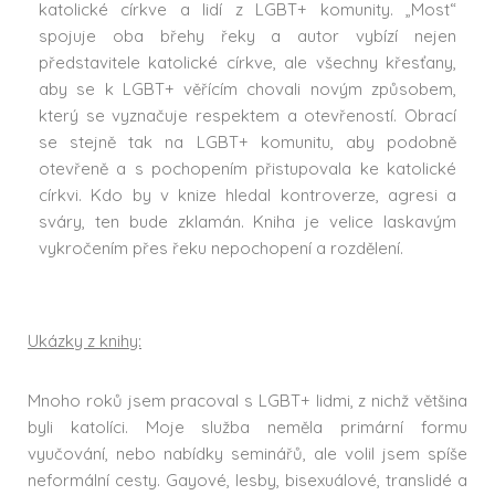
katolické církve a lidí z LGBT+ komunity. „Most“
spojuje oba břehy řeky a autor vybízí nejen
představitele katolické církve, ale všechny křesťany,
aby se k LGBT+ věřícím chovali novým způsobem,
který se vyznačuje respektem a otevřeností. Obrací
se stejně tak na LGBT+ komunitu, aby podobně
otevřeně a s pochopením přistupovala ke katolické
církvi. Kdo by v knize hledal kontroverze, agresi a
sváry, ten bude zklamán. Kniha je velice laskavým
vykročením přes řeku nepochopení a rozdělení.
Ukázky z knihy:
Mnoho roků jsem pracoval s LGBT+ lidmi, z nichž většina
byli katolíci. Moje služba neměla primární formu
vyučování, nebo nabídky seminářů, ale volil jsem spíše
neformální cesty. Gayové, lesby, bisexuálové, translidé a