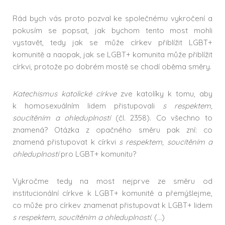
Rád bych vás proto pozval ke společnému vykročení a
pokusím se popsat, jak bychom tento most mohli
vystavět, tedy jak se může církev přiblížit LGBT+
komunitě a naopak, jak se LGBT+ komunita může přiblížit
církvi, protože po dobrém mostě se chodí oběma směry.
Katechismus katolické církve
zve katolíky k tomu, aby
k homosexuálním lidem přistupovali
s respektem,
soucítěním a ohleduplností
(čl. 2358). Co všechno to
znamená? Otázka z opačného směru pak zní: co
znamená přistupovat k církvi
s respektem, soucítěním a
ohleduplností
pro LGBT+ komunitu?
Vykročme tedy na most nejprve ze směru od
institucionální církve k LGBT+ komunitě a přemýšlejme,
co může pro církev znamenat přistupovat k LGBT+ lidem
s respektem, soucítěním a ohleduplností.
(…)