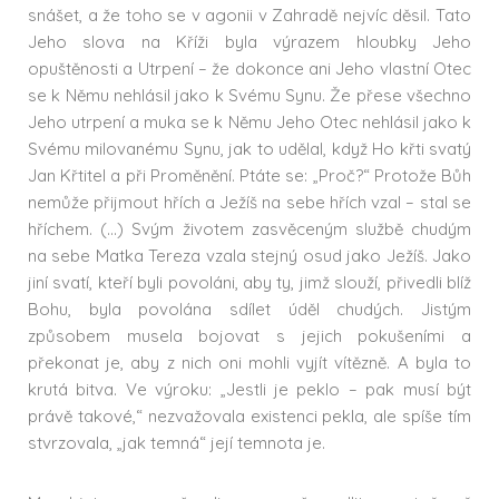
snášet, a že toho se v agonii v Zahradě nejvíc děsil. Tato
Jeho slova na Kříži byla výrazem hloubky Jeho
opuštěnosti a Utrpení – že dokonce ani Jeho vlastní Otec
se k Němu nehlásil jako k Svému Synu. Že přese všechno
Jeho utrpení a muka se k Němu Jeho Otec nehlásil jako k
Svému milovanému Synu, jak to udělal, když Ho křti svatý
Jan Křtitel a při Proměnění. Ptáte se: „Proč?“ Protože Bůh
nemůže přijmout hřích a Ježíš na sebe hřích vzal – stal se
hříchem. (…) Svým životem zasvěceným službě chudým
na sebe Matka Tereza vzala stejný osud jako Ježíš. Jako
jiní svatí, kteří byli povoláni, aby ty, jimž slouží, přivedli blíž
Bohu, byla povolána sdílet úděl chudých. Jistým
způsobem musela bojovat s jejich pokušeními a
překonat je, aby z nich oni mohli vyjít vítězně. A byla to
krutá bitva. Ve výroku: „Jestli je peklo – pak musí být
právě takové,“ nezvažovala existenci pekla, ale spíše tím
stvrzovala, „jak temná“ její temnota je.