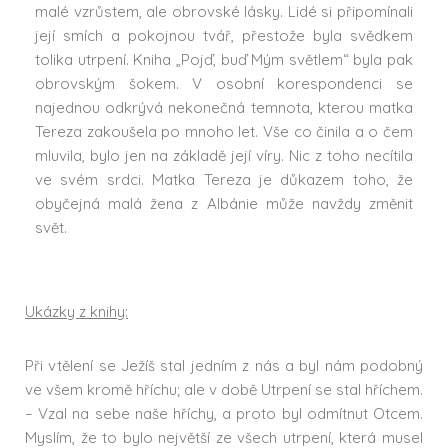
malé vzrůstem, ale obrovské lásky. Lidé si připomínali
její smích a pokojnou tvář, přestože byla svědkem
tolika utrpení. Kniha „Pojď, buď Mým světlem“ byla pak
obrovským šokem. V osobní korespondenci se
najednou odkrývá nekonečná temnota, kterou matka
Tereza zakoušela po mnoho let. Vše co činila a o čem
mluvila, bylo jen na základě její víry. Nic z toho necítila
ve svém srdci. Matka Tereza je důkazem toho, že
obyčejná malá žena z Albánie může navždy změnit
svět.
Ukázky z knihy:
Při vtělení se Ježíš stal jedním z nás a byl nám podobný
ve všem kromě hříchu; ale v době Utrpení se stal hříchem.
– Vzal na sebe naše hříchy, a proto byl odmítnut Otcem.
Myslím, že to bylo největší ze všech utrpení, která musel