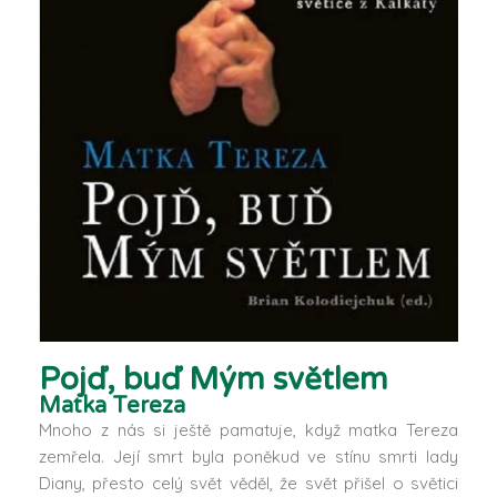
Pojď, buď Mým světlem
Matka Tereza
Mnoho z nás si ještě pamatuje, když matka Tereza
zemřela. Její smrt byla poněkud ve stínu smrti lady
Diany, přesto celý svět věděl, že svět přišel o světici