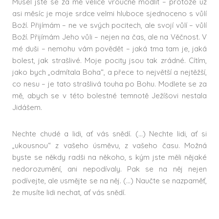
Musel jste se za mě velice vroucně modlit – protože už
asi měsíc je moje srdce velmi hluboce sjednoceno s vůlí
Boží. Přijímám – ne ve svých pocitech, ale svojí vůlí – vůlí
Boží. Přijímám Jeho vůli – nejen na čas, ale na Věčnost. V
mé duši – nemohu vám povědět – jaká tma tam je, jaká
bolest, jak strašlivé. Moje pocity jsou tak zrádné. Cítím,
jako bych „odmítala Boha“, a přece to největší a nejtěžší,
co nesu – je tato strašlivá touha po Bohu. Modlete se za
mě, abych se v této bolestné temnotě Ježíšovi nestala
Jidášem.
Nechte chudé a lidi, ať vás snědí. (…) Nechte lidi, ať si
„ukousnou“ z vašeho úsměvu, z vašeho času. Možná
byste se někdy radši na někoho, s kým jste měli nějaké
nedorozumění, ani nepodívaly. Pak se na něj nejen
podívejte, ale usmějte se na něj. (…) Naučte se nazpaměť,
že musíte lidi nechat, ať vás snědí.