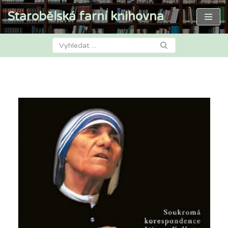
Starobělská farní knihovna
Přeskočit
na
obsah